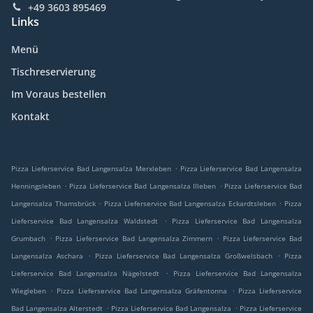
+49 3603 895469
Links
Menü
Tischreservierung
Im Voraus bestellen
Kontakt
.
Pizza Lieferservice Bad Langensalza Merxleben
Pizza Lieferservice Bad Langensalza
.
.
Henningsleben
Pizza Lieferservice Bad Langensalza Illeben
Pizza Lieferservice Bad
.
.
Langensalza Thamsbrück
Pizza Lieferservice Bad Langensalza Eckardtsleben
Pizza
.
Lieferservice Bad Langensalza Waldstedt
Pizza Lieferservice Bad Langensalza
.
.
Grumbach
Pizza Lieferservice Bad Langensalza Zimmern
Pizza Lieferservice Bad
.
.
Langensalza Aschara
Pizza Lieferservice Bad Langensalza Großwelsbach
Pizza
.
Lieferservice Bad Langensalza Nägelstedt
Pizza Lieferservice Bad Langensalza
.
.
Wiegleben
Pizza Lieferservice Bad Langensalza Gräfentonna
Pizza Lieferservice
.
.
Bad Langensalza Alterstedt
Pizza Lieferservice Bad Langensalza
Pizza Lieferservice