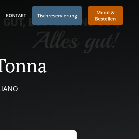
Menü &
KONTAKT
Tischreservierung
Bestellen
 Tonna
ALIANO